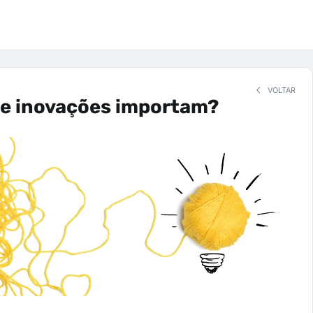
VOLTAR
e inovações importam?