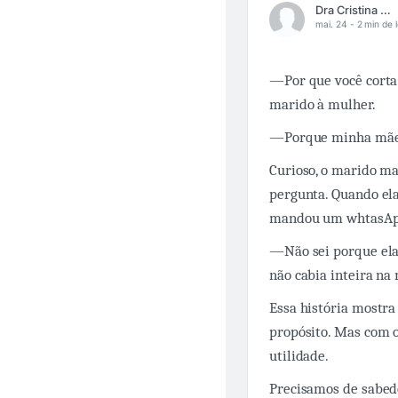
Dra Cristina Veloso
mai. 24 -
2 min de l
—Por que você corta
marido à mulher.
—
Porque minha mãe
Curioso, o marido m
pergunta. Quando ela
mandou um whtasApp 
—
Não sei porque ela
não cabia inteira na
Essa história mostra
propósito. Mas com 
utilidade.
Precisamos de sabed