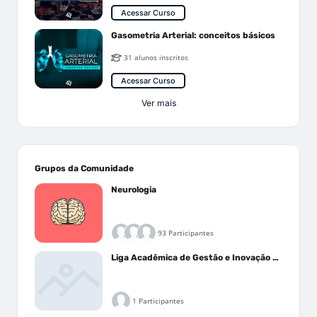
Acessar Curso
Gasometria Arterial: conceitos básicos
31 alunos inscritos
Acessar Curso
Ver mais
Grupos da Comunidade
Neurologia
93 Participantes
Liga Acadêmica de Gestão e Inovação Médica - LAGIM
1 Participantes