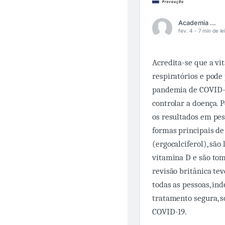
Academia Médica
fev. 4 -
7 min de le
Acredita-se que a vi
respiratórios e pode
pandemia de COVID-1
controlar a doença. 
os resultados em pe
formas principais de
(ergocalciferol), são
vitamina D e são tom
revisão britânica te
todas as pessoas, i
tratamento segura, s
COVID-19.