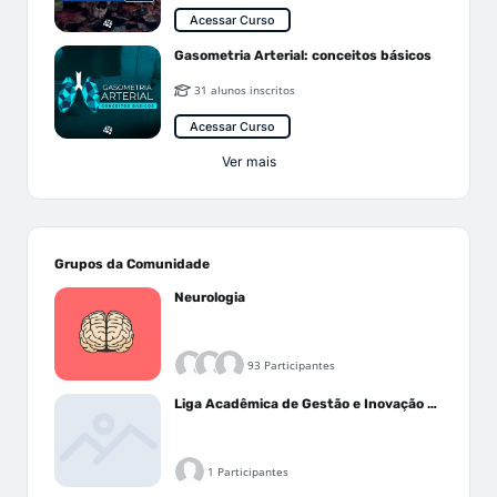
Acessar Curso
Gasometria Arterial: conceitos básicos
31 alunos inscritos
Acessar Curso
Ver mais
Grupos da Comunidade
Neurologia
93 Participantes
Liga Acadêmica de Gestão e Inovação Médica - LAGIM
1 Participantes