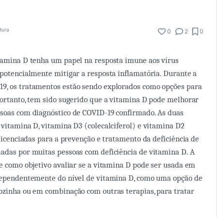
itura
0
2
0
tamina D tenha um papel na resposta imune aos vírus
 potencialmente mitigar a resposta inflamatória. Durante a
9, os tratamentos estão sendo explorados como opções para
Portanto, tem sido sugerido que a vitamina D pode melhorar
ssoas com diagnóstico de COVID-19 confirmado. As duas
 vitamina D, vitamina D3 (colecalciferol) e vitamina D2
 licenciadas para a prevenção e tratamento da deficiência de
adas por muitas pessoas com deficiência de vitamina D. A
ve como objetivo avaliar se a vitamina D pode ser usada em
ndependentemente do nível de vitamina D, como uma opção de
ozinha ou em combinação com outras terapias, para tratar