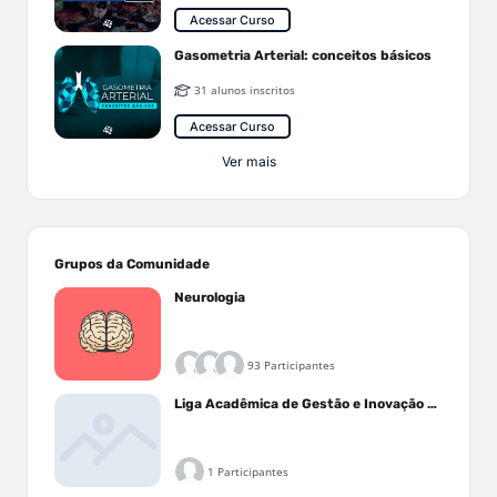
Acessar Curso
Gasometria Arterial: conceitos básicos
31 alunos inscritos
Acessar Curso
Ver mais
Grupos da Comunidade
Neurologia
93 Participantes
Liga Acadêmica de Gestão e Inovação Médica - LAGIM
1 Participantes