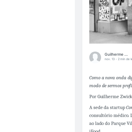
Guilherme Zwicker
nov. 13 -
2 min de l
Como a nova onda dig
modo de sermos profi
Por Guilherme Zwick
A sede da startup
Co
consultório médico.
ao lado do Parque Vi
iFood.