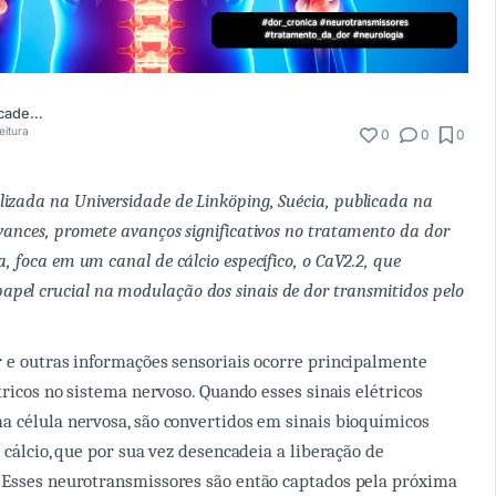
Comunidade Academia Médica
eitura
0
0
0
izada na Universidade de Linköping, Suécia, publicada na
vances
, promete avanços significativos no tratamento da dor
a, foca em um canal de cálcio específico, o CaV2.2, que
el crucial na modulação dos sinais de dor transmitidos pelo
 e outras informações sensoriais ocorre principalmente
tricos no sistema nervoso. Quando esses sinais elétricos
 célula nervosa, são convertidos em sinais bioquímicos
 cálcio, que por sua vez desencadeia a liberação de
 Esses neurotransmissores são então captados pela próxima