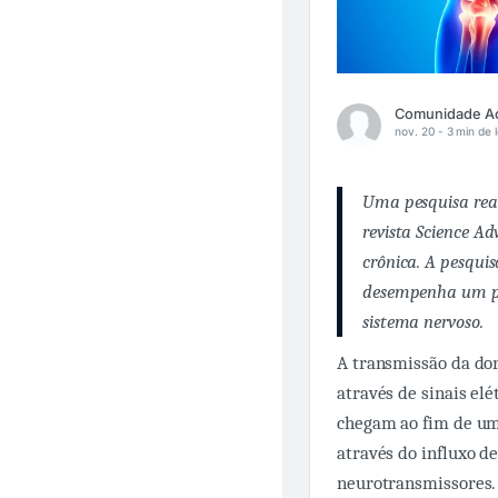
nov. 20 -
3 min de l
Uma pesquisa real
revista
Science Ad
crônica. A pesquis
desempenha um pap
sistema nervoso.
A transmissão da dor
através de sinais elé
chegam ao fim de uma
através do influxo de
neurotransmissores.