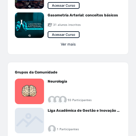
Acessar Curso
Gasometria Arterial: conceitos básicos
31 alunos inscritos
Acessar Curso
Ver mais
Grupos da Comunidade
Neurologia
93 Participantes
Liga Acadêmica de Gestão e Inovação Médica - LAGIM
1 Participantes