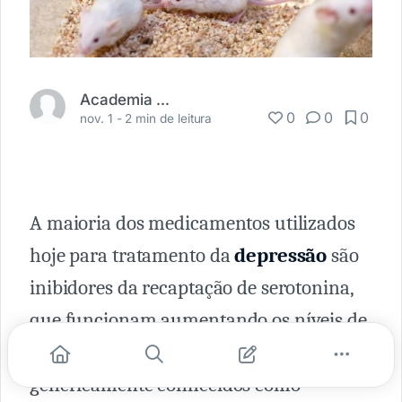
Academia Médica
0
0
0
nov. 1 -
2 min de leitura
A maioria dos medicamentos utilizados
hoje para tratamento da
depressão
são
inibidores da recaptação de serotonina,
que funcionam aumentando os níveis de
serotonina no cérebro e são
genericamente conhecidos como