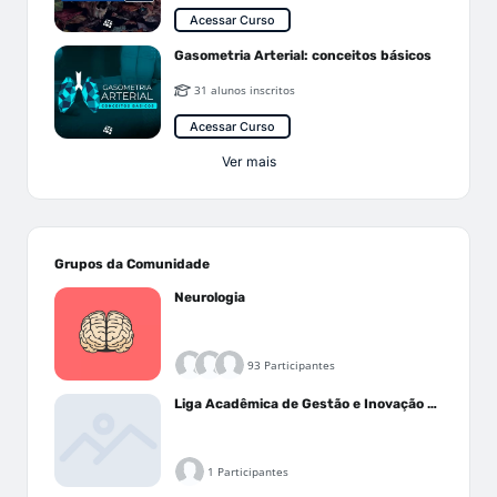
Acessar Curso
Gasometria Arterial: conceitos básicos
31 alunos inscritos
Acessar Curso
Ver mais
Grupos da Comunidade
Neurologia
93 Participantes
Liga Acadêmica de Gestão e Inovação Médica - LAGIM
1 Participantes