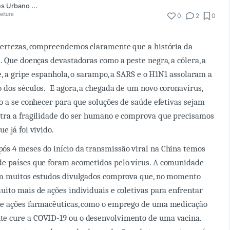
Cíntia Gonçalves Urbano Cavalcante
eitura
0
2
0
certezas, compreendemos claramente que a história da
. Que doenças devastadoras como a peste negra, a cólera, a
e, a gripe espanhola, o sarampo, a SARS e o H1N1 assolaram a
dos séculos. E agora, a chegada de um novo coronavírus,
o a se conhecer para que soluções de saúde efetivas sejam
tra a fragilidade do ser humano e comprova que precisamos
e já foi vivido.
s 4 meses do início da transmissão viral na China temos
e países que foram acometidos pelo vírus. A comunidade
em muitos estudos divulgados comprova que, no momento
ito mais de ações individuais e coletivas para enfrentar
e ações farmacêuticas, como o emprego de uma medicação
 cure a COVID-19 ou o desenvolvimento de uma vacina.