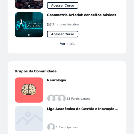
Acessar Curso
Gasometria Arterial: conceitos básicos
31 alunos inscritos
Acessar Curso
Ver mais
Grupos da Comunidade
Neurologia
93 Participantes
Liga Acadêmica de Gestão e Inovação Médica - LAGIM
1 Participantes