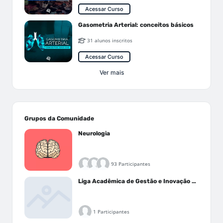
Acessar Curso
Gasometria Arterial: conceitos básicos
31 alunos inscritos
Acessar Curso
Ver mais
Grupos da Comunidade
Neurologia
93 Participantes
Liga Acadêmica de Gestão e Inovação Médica - LAGIM
1 Participantes