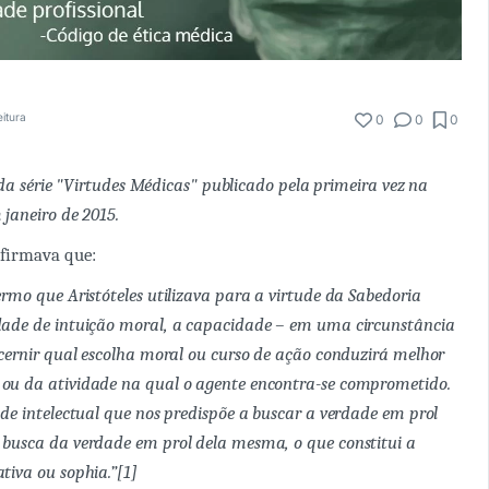
eitura
0
0
0
 da série "Virtudes Médicas" publicado pela primeira vez na
janeiro de 2015.
firmava que:
ermo que Aristóteles utilizava para a virtude da Sabedoria
dade de intuição moral, a capacidade – em uma circunstância
iscernir qual escolha moral ou curso de ação conduzirá melhor
ou da atividade na qual o agente encontra-se comprometido.
ude intelectual que nos predispõe a buscar a verdade em prol
 busca da verdade em prol dela mesma, o que constitui a
ativa ou
sophia
.”[1]