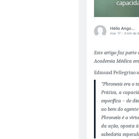
Hélio Angotti Neto
mar. 17 -
3 min de l
Este artigo faz parte
Academia Médica em 
Edmund Pellegrino a
“
Phronesis
era o t
Prática, a capaci
específica – de d
ao bem do agente 
Phronesis
é a virt
da ação, oposta à
sabedoria especul