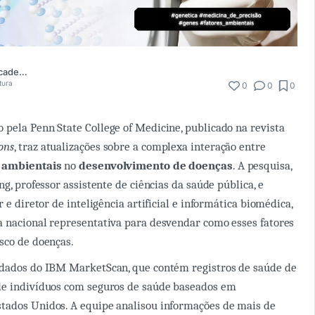
Comunidade Academia Médica
tura
0
0
0
pela Penn State College of Medicine, publicado na revista
ons
, traz atualizações sobre a complexa interação entre
e ambientais
no
desenvolvimento de doenças
. A pesquisa,
ng, professor assistente de ciências da saúde pública, e
r e diretor de inteligência artificial e informática biomédica,
 nacional representativa para desvendar como esses fatores
sco de doenças.
 dados do IBM MarketScan, que contém registros de saúde de
de indivíduos com seguros de saúde baseados em
tados Unidos. A equipe analisou informações de mais de