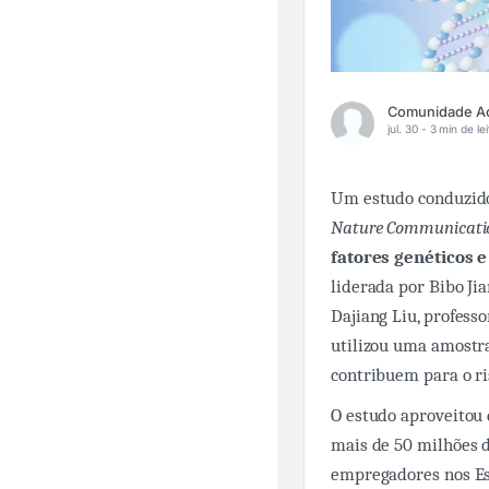
jul. 30 -
3 min de lei
Um estudo conduzido 
Nature Communicati
fatores genéticos 
liderada por Bibo Jia
Dajiang Liu, professo
utilizou uma amostra
contribuem para o ri
O estudo aproveitou
mais de 50 milhões 
empregadores nos Es