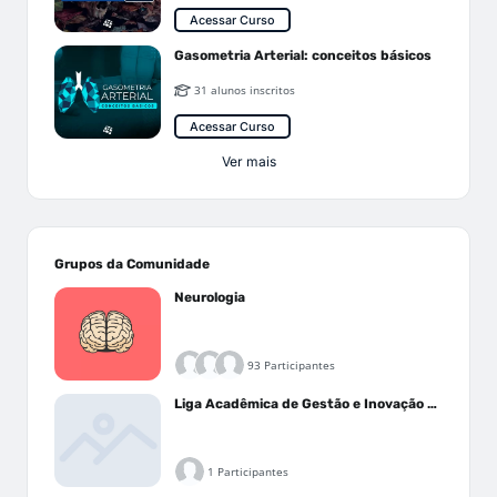
Acessar Curso
Gasometria Arterial: conceitos básicos
31 alunos inscritos
Acessar Curso
Ver mais
Grupos da Comunidade
Neurologia
93 Participantes
Liga Acadêmica de Gestão e Inovação Médica - LAGIM
1 Participantes