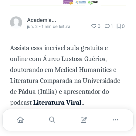
Academia Médica
0
1
0
jun. 2 -
1 min de leitura
Assista essa incrível aula gratuita e
online com Áureo Lustosa Guérios,
doutorando em Medical Humanities e
Literatura Comparada na Universidade
de Pádua (Itália) e apresentador do
podcast
Literatura Viral
.
.
Discutiremos a invenção das
quarentenas na Idade Média, as sete