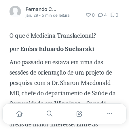
Fernando Carbonieri
0
4
0
jan. 29 -
5 min de leitura
O que é Medicina Translacional?
por
Enéas Eduardo Sucharski
Ano passado eu estava em uma das
sessões de orientação de um projeto de
pesquisa com a Dr. Sharon Macdonald
MD, chefe do departamento de Saúde da
Comunidade em Winnipeg – Canadá,
quando perguntei quais eram as suas
áreas de maior interesse. Entre as