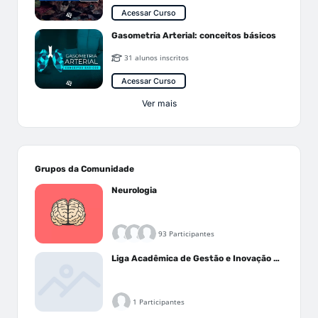
Acessar Curso
Gasometria Arterial: conceitos básicos
31 alunos inscritos
Acessar Curso
Ver mais
Grupos da Comunidade
Neurologia
93 Participantes
Liga Acadêmica de Gestão e Inovação Médica - LAGIM
1 Participantes