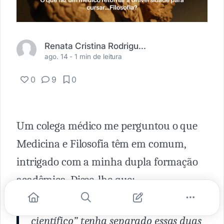
Renata Cristina Rodrigues Alfonso
ago. 14 -
1 min de leitura
0
9
0
Um colega médico me perguntou o que
Medicina e Filosofia têm em comum,
intrigado com a minha dupla formação
acadêmica. Disse-lhe que:
Embora o denominado “método
científico” tenha separado essas duas