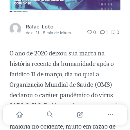
Rafael Lobo
0
1
0
dez. 21 -
5 min de leitura
O ano de 2020 deixou sua marca na
história recente da humanidade após o
fatídico 11 de março, dia no qual a
Organização Mundial de Saúde (OMS)
declarou o caráter pandêmico do vírus
SARS-CoV-2. De lá pra cá, somam-se mais
de um milhão e meio de vidas perdidas, a
maioria no ocidente, muito em razão de