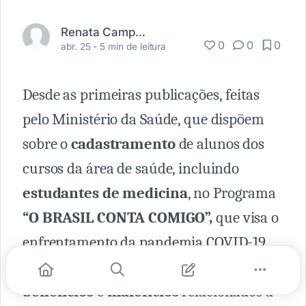
Renata Campos Cadidé
0
0
0
abr. 25 -
5 min de leitura
Desde as primeiras publicações, feitas
pelo Ministério da Saúde, que dispõem
sobre o
cadastramento
de alunos dos
cursos da área de saúde, incluindo
estudantes de medicina
, no Programa
“O BRASIL CONTA COMIGO”,
que visa o
enfrentamento da pandemia COVID-19,
discute-se acaloradamente sobre
benefícios
e
malefícios
relacionados a