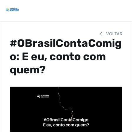
VOLTAR
#OBrasilContaComig
o: E eu, conto com
quem?