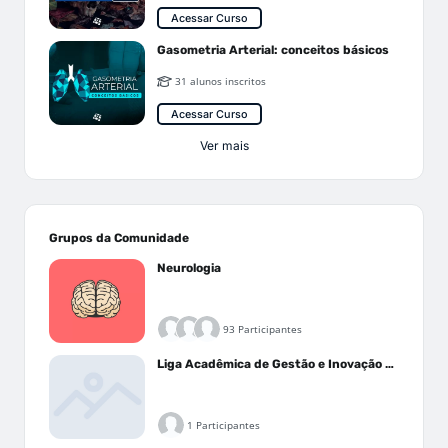
Acessar Curso
Gasometria Arterial: conceitos básicos
31 alunos inscritos
Acessar Curso
Ver mais
Grupos da Comunidade
Neurologia
93 Participantes
Liga Acadêmica de Gestão e Inovação Médica - LAGIM
1 Participantes