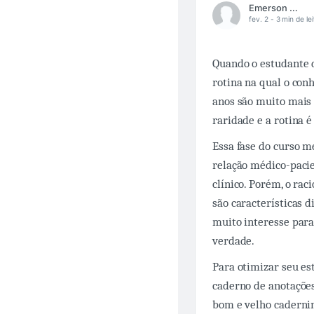
Emerson Wolaniuk
fev. 2 -
3 min de lei
Quando o estudante d
rotina na qual o con
anos são muito mais 
raridade e a rotina 
Essa fase do curso 
relação médico-pacie
clínico. Porém, o rac
são características d
muito interesse para
verdade.
Para otimizar seu es
caderno de anotações
bom e velho caderni