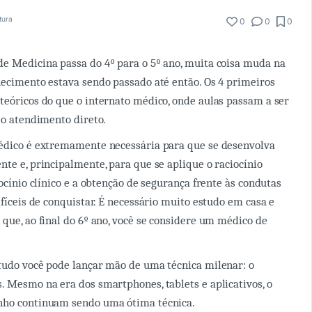
tura
0
0
0
e Medicina passa do 4º para o 5º ano, muita coisa muda na
hecimento estava sendo passado até então. Os 4 primeiros
teóricos do que o internato médico, onde aulas passam a ser
é o atendimento direto.
médico é extremamente necessária para que se desenvolva
nte e, principalmente, para que se aplique o raciocínio
iocínio clínico e a obtenção de segurança frente às condutas
ifíceis de conquistar. É necessário muito estudo em casa e
 que, ao final do 6º ano, você se considere um médico de
tudo você pode lançar mão de uma técnica milenar: o
. Mesmo na era dos smartphones, tablets e aplicativos, o
nho continuam sendo uma ótima técnica.