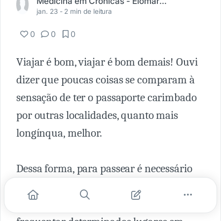
Medicina em Crônicas - Elomar R. Moura (@medicinaemcronicas)
jan. 23 -
2 min de leitura
0
0
0
Viajar é bom, viajar é bom demais! Ouvi
dizer que poucas coisas se comparam à
sensação de ter o passaporte carimbado
por outras localidades, quanto mais
longínqua, melhor.
Dessa forma, para passear é necessário
ter um passaporte. Esse documento
demonstra a sua permissão em