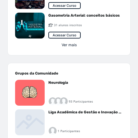
Acessar Curso
Gasometria Arterial: conceitos básicos
31 alunos inscritos
Acessar Curso
Ver mais
Grupos da Comunidade
Neurologia
93 Participantes
Liga Acadêmica de Gestão e Inovação Médica - LAGIM
1 Participantes