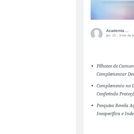
Academia Médica
jan. 25 -
3 min de le
Filhotes de Camun
Complementar Dem
Complemento no Le
Conferindo Proteç
Pesquisa Revela 
Inespecífica e Ind