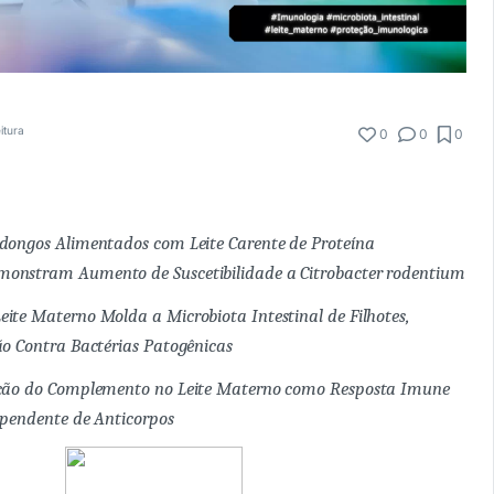
itura
0
0
0
dongos Alimentados com Leite Carente de Proteína
onstram Aumento de Suscetibilidade a Citrobacter rodentium
ite Materno Molda a Microbiota Intestinal de Filhotes,
ão Contra Bactérias Patogênicas
Ação do Complemento no Leite Materno como Resposta Imune
ependente de Anticorpos