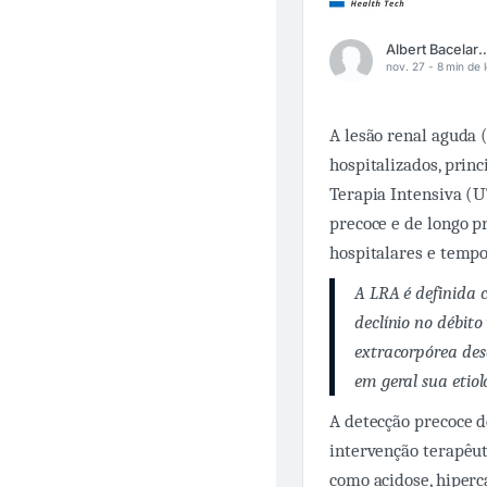
Albert Bacelar 
nov. 27 -
8 min de l
A lesão renal aguda 
hospitalizados, prin
Terapia Intensiva (U
precoce e de longo p
hospitalares e tempo
A LRA é definida 
declínio no débito
extracorpórea de
em geral sua etiol
A detecção precoce 
intervenção terapêut
como acidose, hiper