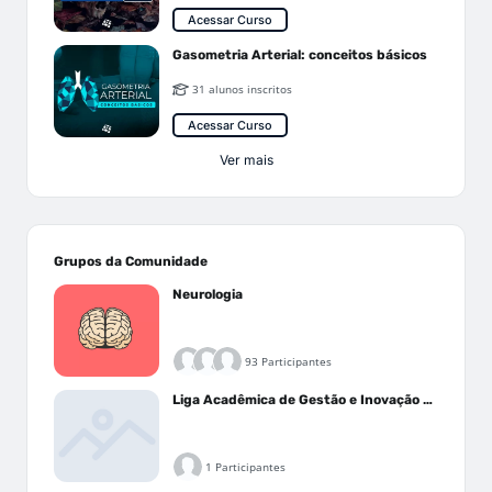
Acessar Curso
Gasometria Arterial: conceitos básicos
31 alunos inscritos
Acessar Curso
Ver mais
Grupos da Comunidade
Neurologia
93 Participantes
Liga Acadêmica de Gestão e Inovação Médica - LAGIM
1 Participantes