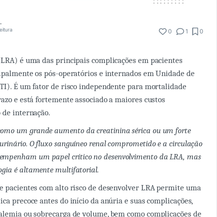
de Sousa
eitura
0
1
0
(LRA) é uma das principais complicações em pacientes
cipalmente os pós-operatórios e internados em Unidade de
TI). É um fator de risco independente para mortalidade
razo e está fortemente associado a maiores custos
 de internação.
como um grande aumento da creatinina sérica ou um forte
 urinário. O fluxo sanguíneo renal comprometido e a circulação
sempenham um papel crítico no desenvolvimento da LRA, mas
ogia é altamente multifatorial.
de pacientes com alto risco de desenvolver LRA permite uma
ica precoce antes do início da anúria e suas complicações,
calemia ou sobrecarga de volume, bem como complicações de