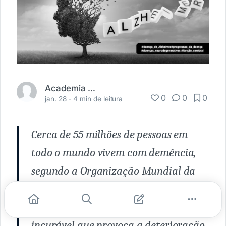
Academia Médica
0
0
0
jan. 28 -
4 min de leitura
Cerca de 55 milhões de pessoas em
todo o mundo vivem com demência,
segundo a Organização Mundial da
Saúde. A forma mais comum é a
doença de Alzheimer, uma condição
incurável que provoca a deterioração