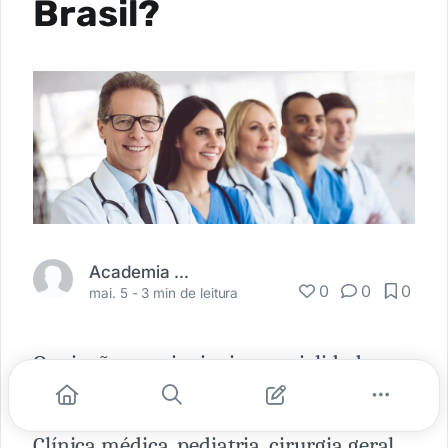
Brasil?
Academia Médica
0
0
0
mai. 5 -
3 min de leitura
Quais são as principais especialidades
médicas no Brasil?
Clínica médica, pediatria, cirurgia geral,