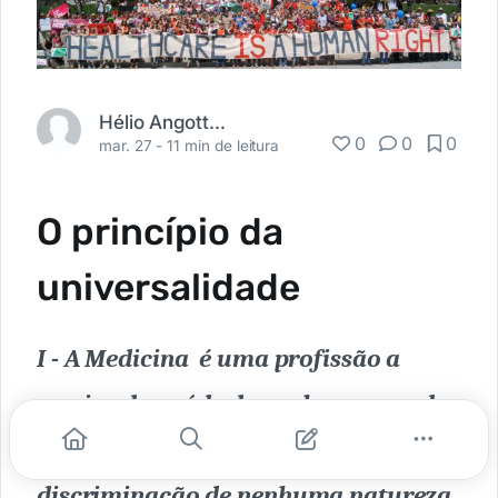
Hélio Angotti Neto
0
0
0
mar. 27 -
11 min de leitura
O princípio da
universalidade
I - A Medicina é uma profissão a
serviço da saúde do ser humano e da
coletividade e será exercida sem
discriminação de nenhuma natureza.