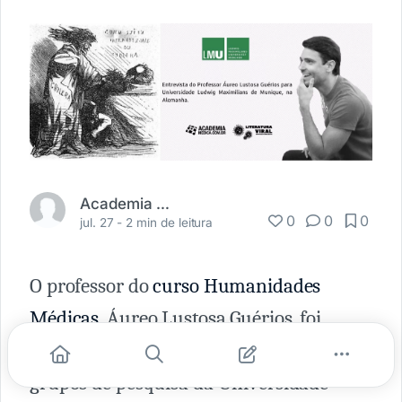
Academia Médica
0
0
0
jul. 27 -
2 min de leitura
O professor do
curso Humanidades
Médicas
, Áureo Lustosa Guérios, foi
entrevistado recentemente por um dos
grupos de pesquisa da Universidade