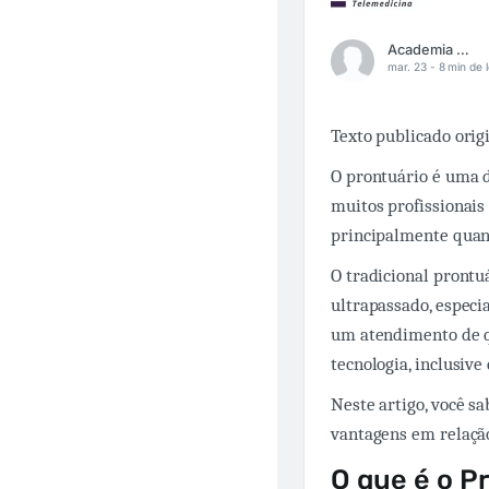
Academia Médica
mar. 23 -
8 min de l
Texto publicado ori
O prontuário é uma d
muitos profissionais
principalmente quan
O tradicional prontu
ultrapassado, especi
um atendimento de qu
tecnologia, inclusiv
Neste artigo, você sa
vantagens em relação
O que é o P