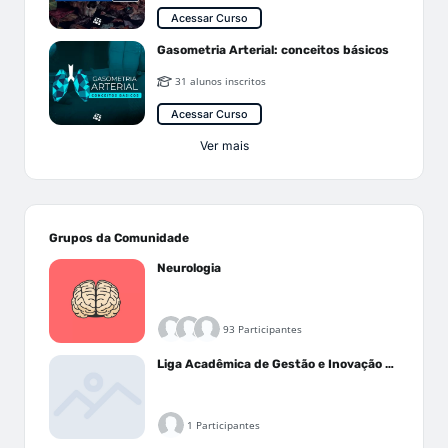
Acessar Curso
Gasometria Arterial: conceitos básicos
31 alunos inscritos
Acessar Curso
Ver mais
Grupos da Comunidade
Neurologia
93 Participantes
Liga Acadêmica de Gestão e Inovação Médica - LAGIM
1 Participantes