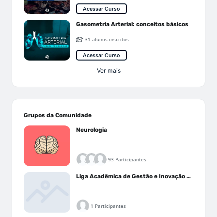
Acessar Curso
Gasometria Arterial: conceitos básicos
31 alunos inscritos
Acessar Curso
Ver mais
Grupos da Comunidade
Neurologia
93 Participantes
Liga Acadêmica de Gestão e Inovação Médica - LAGIM
1 Participantes