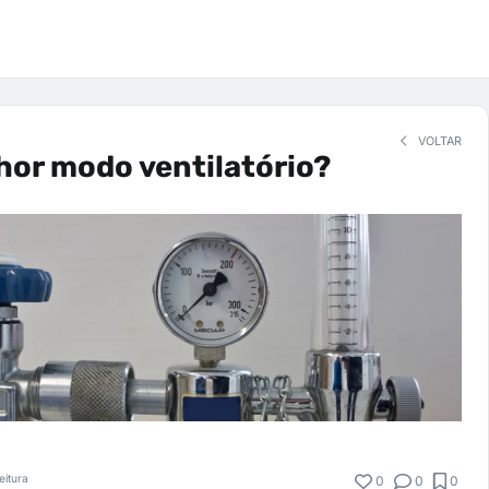
VOLTAR
hor modo ventilatório?
eitura
0
0
0