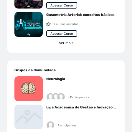
Acessar Curso
Gasometria Arterial: conceitos básicos
31 alunos inscritos
Acessar Curso
Ver mais
Grupos da Comunidade
Neurologia
93 Participantes
Liga Acadêmica de Gestão e Inovação Médica - LAGIM
1 Participantes