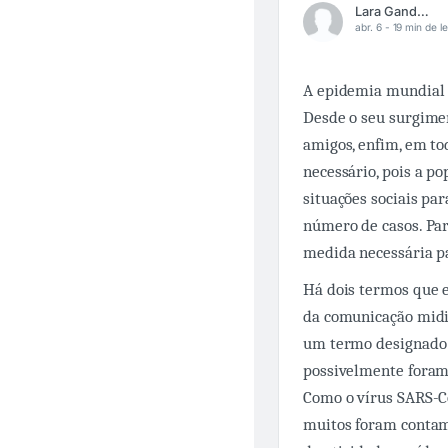
Lara Gandolfo
abr. 6 -
19 min de le
A epidemia mundial 
Desde o seu surgimen
amigos, enfim, em to
necessário, pois a p
situações sociais pa
número de casos. Par
medida necessária pa
Há dois termos que 
da comunicação midiá
um termo designado 
possivelmente foram
Como o vírus SARS-C
muitos foram contami