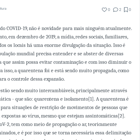
itura
0
2
0
do COVID-19, não é novidade para mais ninguém atualmente.
to, em dezembro de 2019, a mídia, redes sociais, familiares,
dos os locais há uma enorme divulgação da situação. Isso é
opulação mundial precisa entender e se abster de diversas
ra que assim possa evitar contaminação e com isso diminuir o
a isso, a quarentena foi e está sendo muito propagada, como
ra o controle dessa expansão.
estão sendo muito intercambiáveis, principalmente através
tica - que são: quarentena e isolamento[1]. A quarentena é
para situações de restrição de movimentos de pessoas que
 expostas ao vírus, mesmo que estejam assintomáticas[2].
oV-2, tem como meio de propagação o ar, teoricamente
nados, e é por isso que se torna necessária essa delimitação