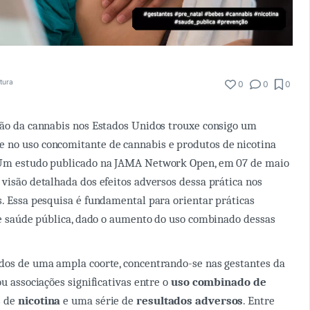
itura
0
0
0
ção da cannabis nos Estados Unidos trouxe consigo um
 no uso concomitante de cannabis e produtos de nicotina
 Um estudo publicado na JAMA Network Open, em 07 de maio
 visão detalhada dos efeitos adversos dessa prática nos
s. Essa pesquisa é fundamental para orientar práticas
 de saúde pública, dado o aumento do uso combinado dessas
dos de uma ampla coorte, concentrando-se nas gestantes da
ou associações significativas entre o
uso combinado de
s de
nicotina
e uma série de
resultados adversos
. Entre