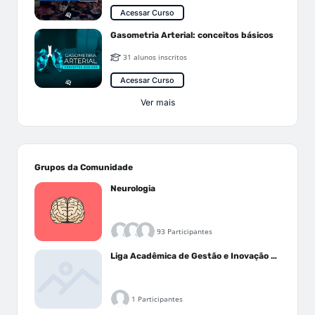
Acessar Curso
Gasometria Arterial: conceitos básicos
31 alunos inscritos
Acessar Curso
Ver mais
Grupos da Comunidade
Neurologia
93 Participantes
Liga Acadêmica de Gestão e Inovação Médica - LAGIM
1 Participantes