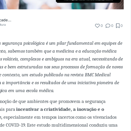
Comunidade Academia Médica
itura
0
0
0
 segurança psicológica é um pilar fundamental em equipes de
anto, sabemos também que a medicina e a educação médica
s voláteis, complexos e ambíguos na era atual, necessitando de
das e bem estruturadas nos seus processos de formação de novos
se contexto, um estudo publicado na revista
BMC Medical
 a importância e os resultados de uma iniciativa pioneira de
gica em uma escola médica.
a noção de que ambientes que promovem a segurança
iais para
incentivar a criatividade, a inovação e o
e,
especialmente em tempos incertos como os vivenciados
de COVID-19. Este estudo multidimensional conduziu uma