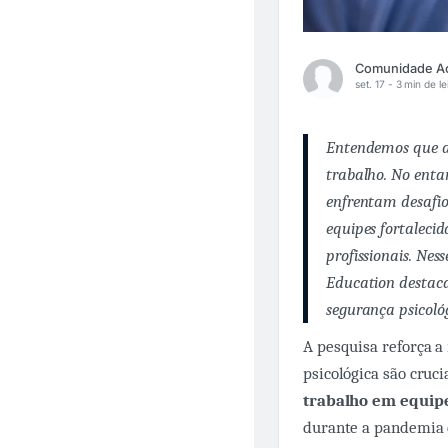
set. 17 -
3 min de le
Entendemos que a
trabalho. No ent
enfrentam desafio
equipes fortaleci
profissionais. Nes
Education
destaca
segurança psicoló
A pesquisa reforça 
psicológica são cruc
trabalho em equip
durante a pandemia 