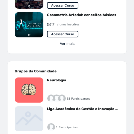
Acessar Curso
Gasometria Arterial: conceitos básicos
31 alunos inscritos
Acessar Curso
Ver mais
Grupos da Comunidade
Neurologia
93 Participantes
Liga Acadêmica de Gestão e Inovação Médica - LAGIM
1 Participantes