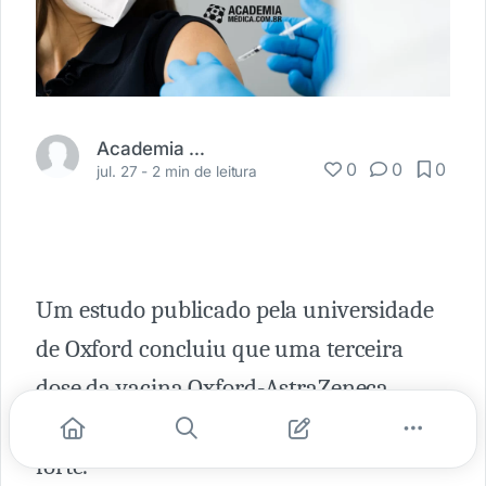
Academia Médica
0
0
0
jul. 27 -
2 min de leitura
Um estudo publicado pela universidade
de Oxford concluiu que uma terceira
dose da vacina Oxford-AstraZeneca
produz uma resposta imunológica mais
forte.