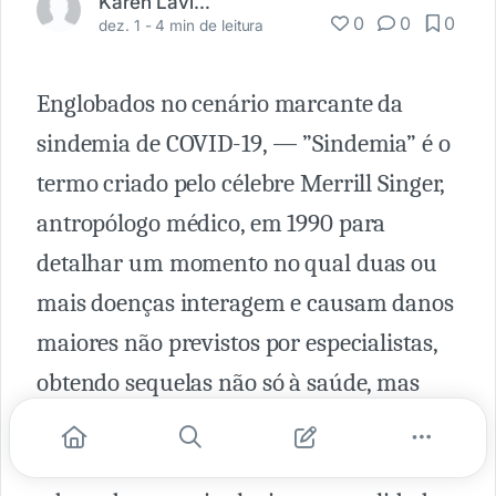
Karen Lavínia
0
0
0
dez. 1 -
4 min de leitura
Englobados no cenário marcante da
sindemia de COVID-19, — ”Sindemia” é o
termo criado pelo célebre Merrill Singer,
antropólogo médico, em 1990 para
detalhar um momento no qual duas ou
mais doenças interagem e causam danos
maiores não previstos por especialistas,
obtendo sequelas não só à saúde, mas
também no contexto econômico e social
do indivíduo — quadro no qual foi