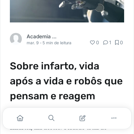
Academia Médica
0
1
0
mar. 9 -
5 min de leitura
Sobre infarto, vida
após a vida e robôs que
pensam e reagem
por
Daniel Branco
Infartei, dia destes. Oclusão total de