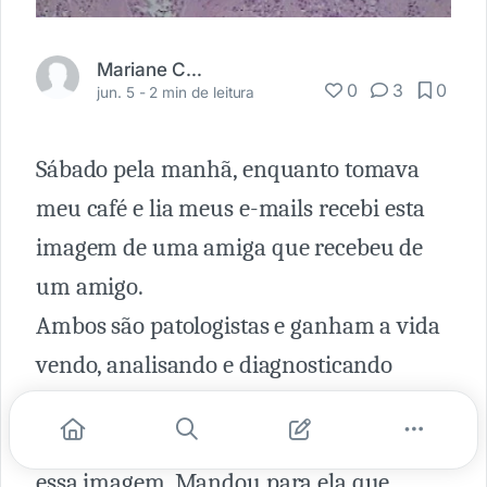
Mariane Corbetta
0
3
0
jun. 5 -
2 min de leitura
Sábado pela manhã, enquanto tomava
meu café e lia meus e-mails recebi esta
imagem de uma amiga que recebeu de
um amigo.
Ambos são patologistas e ganham a vida
vendo, analisando e diagnosticando
imagens de doença e morte.
Nesta manhã, de presente, ele encontrou
essa imagem. Mandou para ela que