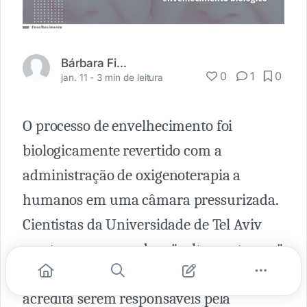
Bárbara Figueiredo
0
1
0
jan. 11 -
3 min de leitura
O processo de envelhecimento foi
biologicamente revertido com a
administração de oxigenoterapia a
humanos em uma câmara pressurizada.
Cientistas da Universidade de Tel Aviv
mostraram que podem "voltar no tempo"
em duas áreas principais do corpo que se
acredita serem responsáveis pela