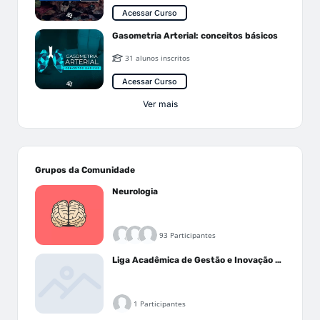
Acessar Curso
Gasometria Arterial: conceitos básicos
31 alunos inscritos
Acessar Curso
Ver mais
Grupos da Comunidade
Neurologia
93 Participantes
Liga Acadêmica de Gestão e Inovação Médica - LAGIM
1 Participantes