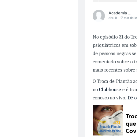
Academia Médica
abr. 9 -
17 min de le
No episódio 31 do Tr
psiquiátricos em sob
de pessoas negras s
comentado sobre o tr
mais recentes sobre 
O Troca de Plantão 
no
Clubhouse
e é tra
conosco ao vivo.
Dê o 