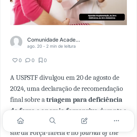
Comunidade Academia Médica
ago. 20 -
2 min de leitura
0
0
0
A USPSTF divulgou em 20 de agosto de
2024, uma declaração de recomendação
final sobre a
triagem para deficiência
de ferro
e
anemia ferropriva
durante a
gravidez
. Este documento, publicado no
site da Força-Tarefa e no J
ournal of the