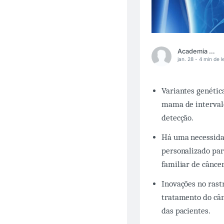
Academia Médica
jan. 28 -
4 min de le
Variantes genétic
mama de intervalo
detecção.
Há uma necessida
personalizado par
familiar de cânc
Inovações no ras
tratamento do câ
das pacientes.