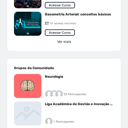
Acessar Curso
Gasometria Arterial: conceitos básicos
31 alunos inscritos
Acessar Curso
Ver mais
Grupos da Comunidade
Neurologia
93 Participantes
Liga Acadêmica de Gestão e Inovação Médica - LAGIM
1 Participantes