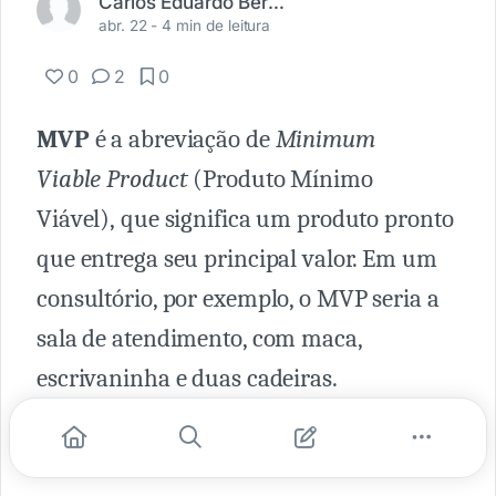
Carlos Eduardo Bernini Kapins
abr. 22 -
4 min de leitura
0
2
0
MVP
é a abreviação de
Minimum
Viable Product
(Produto Mínimo
Viável), que significa um produto pronto
que entrega seu principal valor. Em um
consultório, por exemplo, o MVP seria a
sala de atendimento, com maca,
escrivaninha e duas cadeiras.
Claro que dificilmente na medicina
montamos um consultório somente com