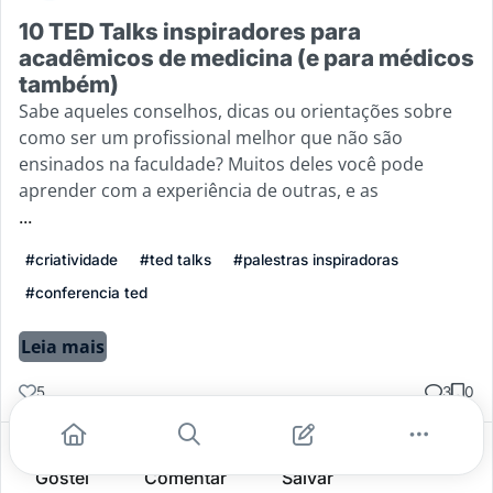
10 TED Talks inspiradores para
acadêmicos de medicina (e para médicos
também)
Sabe aqueles conselhos, dicas ou orientações sobre
como ser um profissional melhor que não são
ensinados na faculdade? Muitos deles você pode
aprender com a experiência de outras, e as
...
#criatividade
#ted talks
#palestras inspiradoras
#conferencia ted
Leia mais
5
3
0
Gostei
Comentar
Salvar