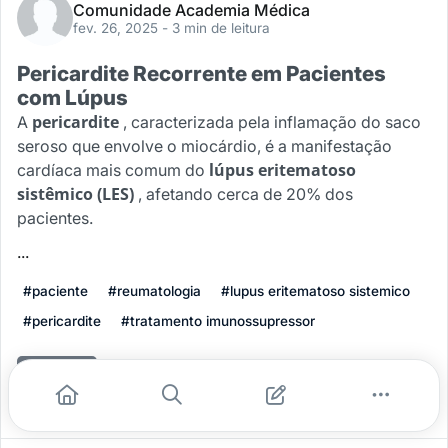
Comunidade Academia Médica
fev. 26, 2025
- 3 min de leitura
Pericardite Recorrente em Pacientes
com Lúpus
pericardite
A
, caracterizada pela inflamação do saco
seroso que envolve o miocárdio, é a manifestação
lúpus eritematoso
cardíaca mais comum do
sistêmico (LES)
, afetando cerca de 20% dos
pacientes.
...
#paciente
#reumatologia
#lupus eritematoso sistemico
#pericardite
#tratamento imunossupressor
Leia mais
0
0
0