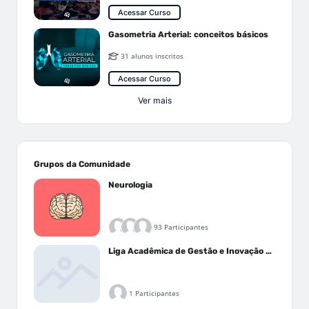
Acessar Curso
Gasometria Arterial: conceitos básicos
31 alunos inscritos
Acessar Curso
Ver mais
Grupos da Comunidade
Neurologia
93 Participantes
Liga Acadêmica de Gestão e Inovação Médica - LAGIM
1 Participantes