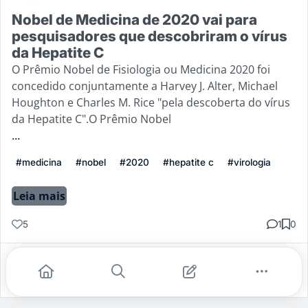
Nobel de Medicina de 2020 vai para
pesquisadores que descobriram o vírus
da Hepatite C
O Prêmio Nobel de Fisiologia ou Medicina 2020 foi
concedido conjuntamente a Harvey J. Alter, Michael
Houghton e Charles M. Rice "pela descoberta do vírus
da Hepatite C".O Prêmio Nobel
...
#medicina
#nobel
#2020
#hepatite c
#virologia
Leia mais
5
1
0
Gostei
Comentar
Salvar