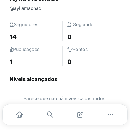
@ayllamachad
Seguidores
Seguindo
14
0
Publicações
Pontos
1
0
Níveis alcançados
Parece que não há níveis cadastrados,
peça para o administrador da sua
comunidade ativar e comece a se
destacar.