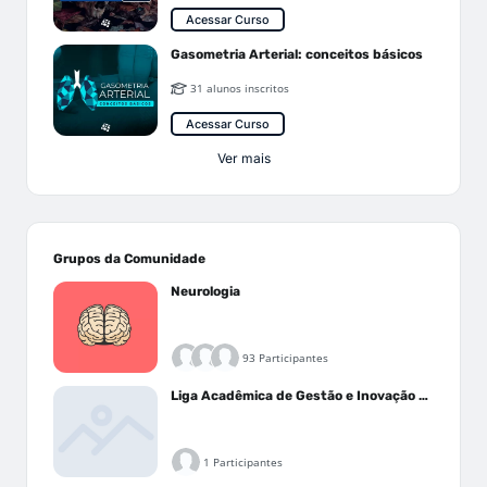
Acessar Curso
Gasometria Arterial: conceitos básicos
31 alunos inscritos
Acessar Curso
Ver mais
Grupos da Comunidade
Neurologia
93 Participantes
Liga Acadêmica de Gestão e Inovação Médica - LAGIM
1 Participantes