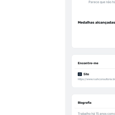
Parece que não há
Medalhas alcançada
Encontre-me
Site
https://www.rushconsultoria.b
Biografia
Trabalho há 15 anos com