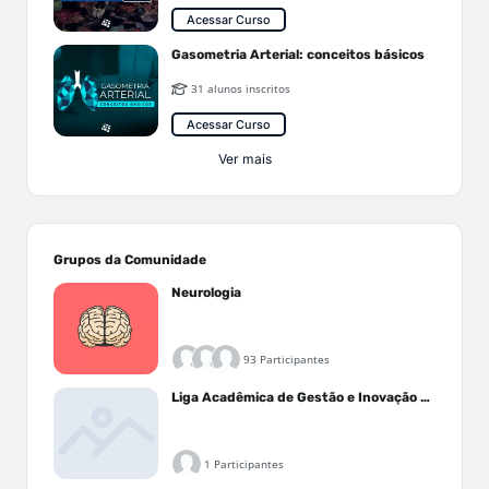
Acessar Curso
Gasometria Arterial: conceitos básicos
31 alunos inscritos
Acessar Curso
Ver mais
Grupos da Comunidade
Neurologia
93 Participantes
Liga Acadêmica de Gestão e Inovação Médica - LAGIM
1 Participantes