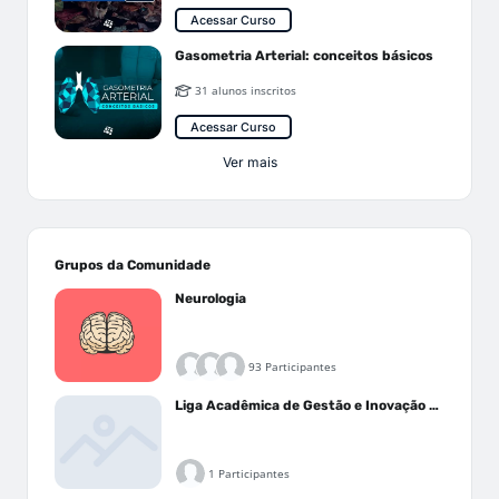
Acessar Curso
Gasometria Arterial: conceitos básicos
31 alunos inscritos
Acessar Curso
Ver mais
Grupos da Comunidade
Neurologia
93 Participantes
Liga Acadêmica de Gestão e Inovação Médica - LAGIM
1 Participantes