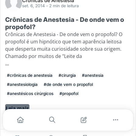
Crônicas de Anestesia
set. 6, 2014
- 2 min de leitura
Crônicas de Anestesia - De onde vem o
propofol?
Crônicas de Anestesia - De onde vem o propofol? O
propofol é um hipnótico que tem aparência leitosa
que desperta muita curiosidade sobre sua origem.
Chamado por muitos de "Leite da
...
#crônicas de anestesia
#cirurgia
#anestesia
#anestesiologia
#de onde vem o propofol
#anestésicos cirúrgicos
#propofol
Leia mais
3
1
0