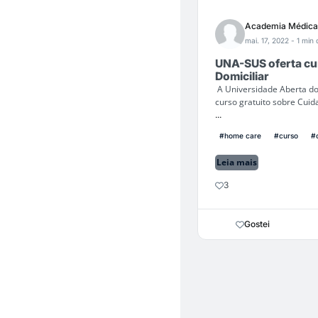
Academia Médica
mai. 17, 2022
- 1 min 
UNA-SUS oferta cur
Domiciliar
A Universidade Aberta do
curso gratuito sobre Cuid
...
#home care
#curso
#
Leia mais
3
Gostei