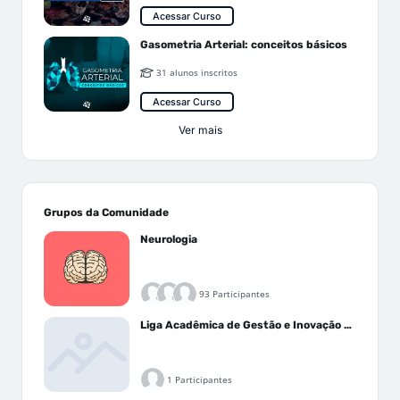
Acessar Curso
Gasometria Arterial: conceitos básicos
31 alunos inscritos
Acessar Curso
Ver mais
Grupos da Comunidade
Neurologia
93 Participantes
Liga Acadêmica de Gestão e Inovação Médica - LAGIM
1 Participantes