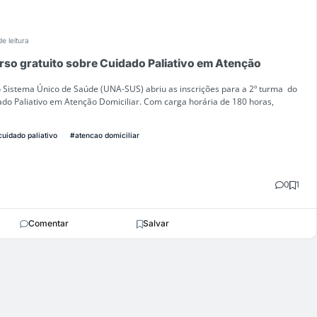
de leitura
so gratuito sobre Cuidado Paliativo em Atenção
 Sistema Único de Saúde (UNA-SUS) abriu as inscrições para a 2º turma do
ado Paliativo em Atenção Domiciliar. Com carga horária de 180 horas,
cuidado paliativo
#atencao domiciliar
0
1
Comentar
Salvar