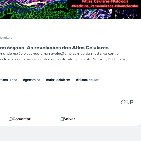
e leitura
os órgãos: As revelações dos Atlas Celulares
 mundo estão trazendo uma revolução no campo da medicina com o
celulares detalhados, conforme publicado na revista Nature (19 de julho,
rsonalizada
#genomica
#atlas celulares
#biomolecular
0
0
Comentar
Salvar