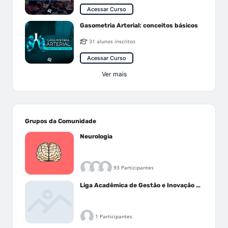
Acessar Curso
Gasometria Arterial: conceitos básicos
31 alunos inscritos
Acessar Curso
Ver mais
Grupos da Comunidade
Neurologia
93 Participantes
Liga Acadêmica de Gestão e Inovação Médica - LAGIM
1 Participantes