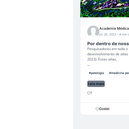
Academia Médica
jul. 20, 2023
- 4 min d
Por dentro de noss
Pesquisadores em todo o
desenvolvimento de atlas 
2023). Esses atlas,
...
#patologia
#medicina pe
Leia mais
1
Gostei