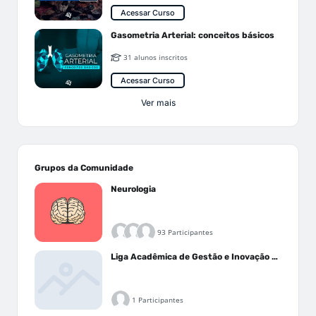
Acessar Curso
Gasometria Arterial: conceitos básicos
31 alunos inscritos
Acessar Curso
Ver mais
Grupos da Comunidade
Neurologia
93 Participantes
Liga Acadêmica de Gestão e Inovação Médica - LAGIM
1 Participantes