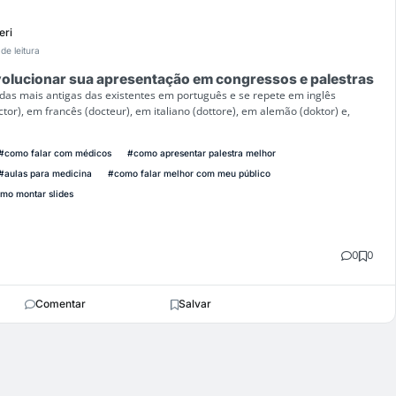
eri
de leitura
volucionar sua apresentação em congressos e palestras
das mais antigas das existentes em português e se repete em inglês
tor), em francês (docteur), em italiano (dottore), em alemão (doktor) e,
#como falar com médicos
#como apresentar palestra melhor
#aulas para medicina
#como falar melhor com meu público
mo montar slides
0
0
Comentar
Salvar