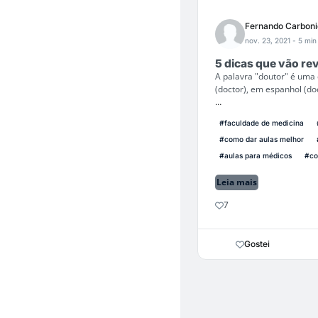
Fernando Carboni
nov. 23, 2021
- 5 min 
5 dicas que vão re
A palavra "doutor" é uma 
(doctor), em espanhol (doc
...
#faculdade de medicina
#como dar aulas melhor
#aulas para médicos
#co
Leia mais
7
Gostei