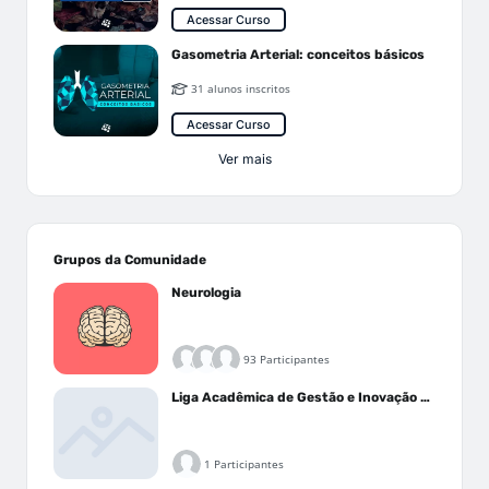
Acessar Curso
Gasometria Arterial: conceitos básicos
31 alunos inscritos
Acessar Curso
Ver mais
Grupos da Comunidade
Neurologia
93 Participantes
Liga Acadêmica de Gestão e Inovação Médica - LAGIM
1 Participantes